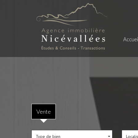
Accuei
Vente
Type de bien
Locali