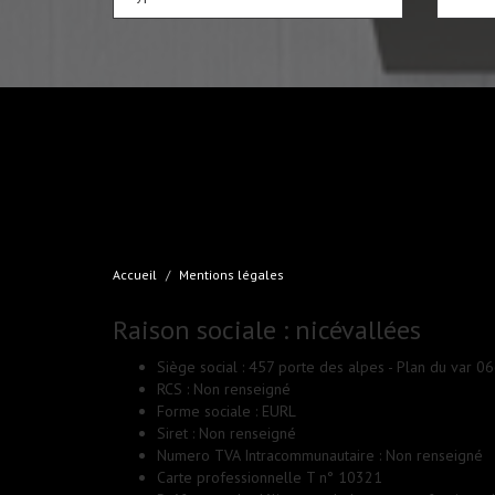
Accueil
Mentions légales
Raison sociale : nicévallées
Siège social : 457 porte des alpes - Plan du var 0
RCS : Non renseigné
Forme sociale : EURL
Siret : Non renseigné
Numero TVA Intracommunautaire : Non renseigné
Carte professionnelle T n° 10321