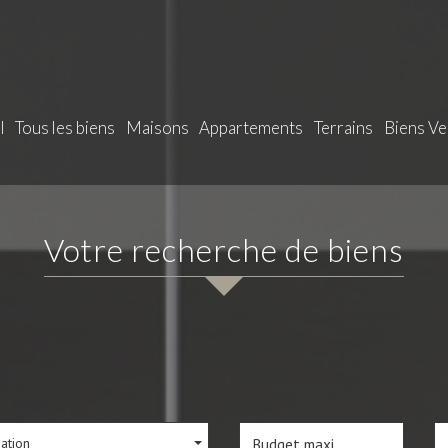
l
Tous les biens
Maisons
Appartements
Terrains
Biens V
votre recherche de biens
sation