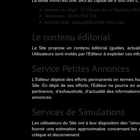
La Boite Immo est une SAS au capital de 8 500 050 €
Adresse du siège : 57 Chemin de La Maunière 834
Téléphone : 04 94 354 354
Adresse mail : contact@la-boite-immo.com
Le contenu éditorial
Le Site propose un contenu éditorial (guides, actual
Utilisateurs sont invités par l'Editeur à exploiter ces i
Service Petites Annonces
L'Editeur déploie des efforts permanents en termes hum
Site. En dépit de ses efforts, l'Editeur ne pourra en 
pertinence, d'exhaustivité, d'actualité des information
annonces.
Services de Simulations
Les utilisateurs du Site ont à leur disposition des "s
fournir une estimation approximative concernant les va
critique et discernement.