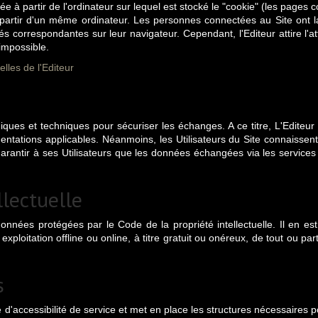
ée à partir de l'ordinateur sur lequel est stocké le "cookie" (les pages co
 à partir d'un même ordinateur. Les personnes connectées au Site ont l
és correspondantes sur leur navigateur. Cependant, l'Editeur attire l'at
 impossible.
lles de l'Editeur
iques et techniques pour sécuriser les échanges. A ce titre, L'Edite
tations applicables. Néanmoins, les Utilisateurs du Site connaissent l
garantir à ses Utilisateurs que les données échangées via les services
llectuelle
s données protégées par le Code de la propriété intellectuelle. Il en
xploitation offline ou online, à titre gratuit ou onéreux, de tout ou 
s
d'accessibilité de service et met en place les structures nécessaires po