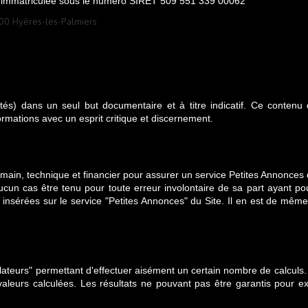
, immatriculée sous le numéro SIRET 509 551 339 00062
00 Hyères-les-Palmiers
ités) dans un seul but documentaire et à titre indicatif. Ce conten
nformations avec un esprit critique et discernement.
ain, technique et financier pour assurer un service Petites Annonces d
aucun cas être tenu pour toute erreur involontaire de sa part ayant po
s insérées sur le service "Petites Annonces" du Site. Il en est de même 
imulateurs" permettant d'effectuer aisément un certain nombre de calculs
leurs calculées. Les résultats ne pouvant pas être garantis pour exac