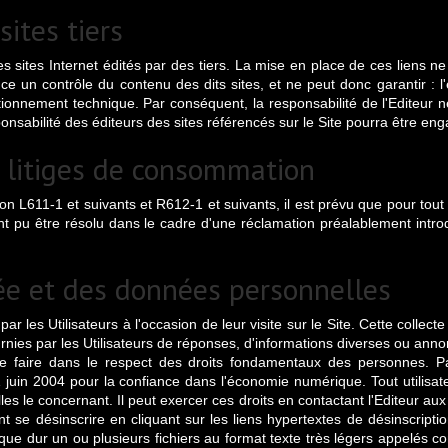
ites tiers
s sites Internet édités par des tiers. La mise en place de ces liens ne 
e un contrôle du contenu des dits sites, et ne peut donc garantir : l'exa
ctionnement technique. Par conséquent, la responsabilité de l'Editeur n
esponsabilité des éditeurs des sites référencés sur le Site pourra être en
s litiges de consommation
611-1 et suivants et R612-1 et suivants, il est prévu que pour tout li
ant pu être résolu dans le cadre d'une réclamation préalablement intr
vée et des données personnelles
par les Utilisateurs à l'occasion de leur visite sur le Site. Cette collec
fournies par les Utilisateurs de réponses, d'informations diverses ou anno
 se faire dans le respect des droits fondamentaux des personnes. Pa
juin 2004 pour la confiance dans l'économie numérique. Tout utilisate
es le concernant. Il peut exercer ces droits en contactant l'Editeur au
vent se désinscrire en cliquant sur les liens hypertextes de désinscript
sque dur un ou plusieurs fichiers au format texte très légers appelés