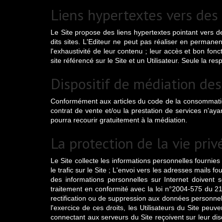
Liens hypertextes vers des s
Le Site propose des liens hypertextes pointant vers de
dits sites. L'Editeur ne peut pas réaliser en permanenc
l'exhaustivité de leur contenu ; leur accès et bon fon
site référencé sur le Site et un Utilisateur. Seule la r
Dispositif de médiation de
Conformément aux articles du code de la consommation L
contrat de vente et/ou la prestation de services n'ay
pourra recourir gratuitement à la médiation.
La protection de la vie pri
Le Site collecte les informations personnelles fournies 
le trafic sur le Site ; L'envoi vers les adresses mails 
des informations personnelles sur Internet doivent
traitement en conformité avec la loi n°2004-575 du 21 
rectification ou de suppression aux données personnell
l'exercice de ces droits, les Utilisateurs du Site peu
connectant aux serveurs du Site reçoivent sur leur di