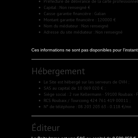
Préfecture de délivrance de la carte professionne
Capital : Non renseigné €
Caisse garantie financière : Galian
Montant garantie financière : 120000 €
Nom du médiateur : Non renseigné
Adresse du site médiateur : Non renseigné
Ces informations ne sont pas disponibles pour l'inst
Hébergement
Le Site est hébergé sur les serveurs de OVH ;
SAS au capital de 10 069 020 € ;
Siège social : 2 rue Kellermann - 59100 Roubaix - F
RCS Roubaix / Tourcoing 424 761 419 00011 ;
N° de téléphone : 08 203 203 63 - 0.118 €/mn
Éditeur