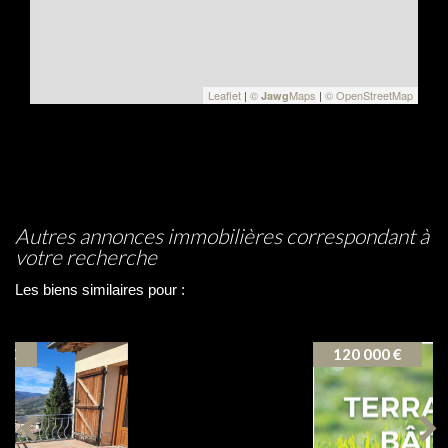
Leaflet
|
©
Maps
|
© OpenStreetMap
Jawg
autres annonces immobilières correspondant à
votre recherche
Les biens similaires pour :
VENTE PROPRIETE ILONSE
(06420)
120 000 €