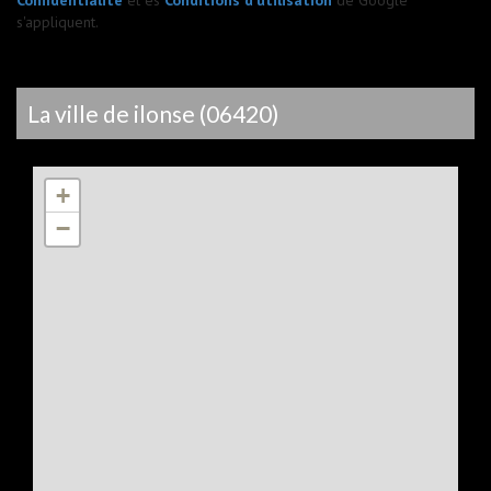
s'appliquent.
la ville de ilonse (06420)
+
−