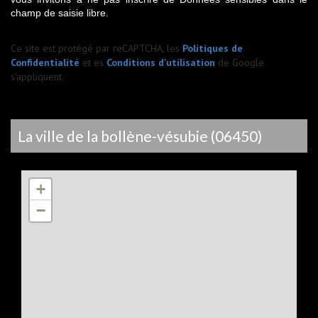
champ de saisie libre.
Ce site est protégé par reCAPTCHA, les
Politiques de
Confidentialité
et es
Conditions d'utilisation
de Google
s'appliquent.
la ville de la bollène-vésubie (06450)
+
−