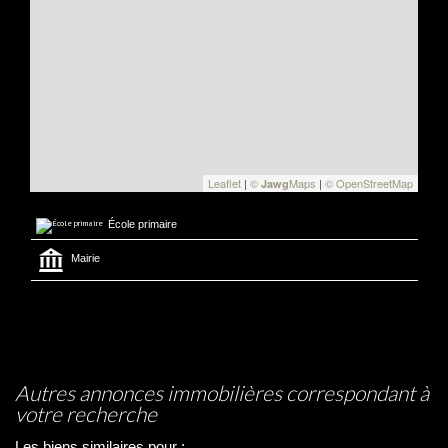
Leaflet
|
©
Maps
|
© OpenStreetMap
Jawg
École primaire
Mairie
autres annonces immobilières correspondant à
votre recherche
Les biens similaires pour :
VENTE MAISON LA BOLLÈNE-