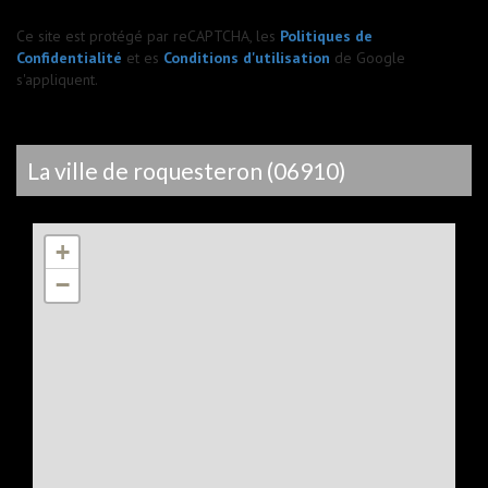
Ce site est protégé par reCAPTCHA, les
Politiques de
Confidentialité
et es
Conditions d'utilisation
de Google
s'appliquent.
la ville de roquesteron (06910)
+
−